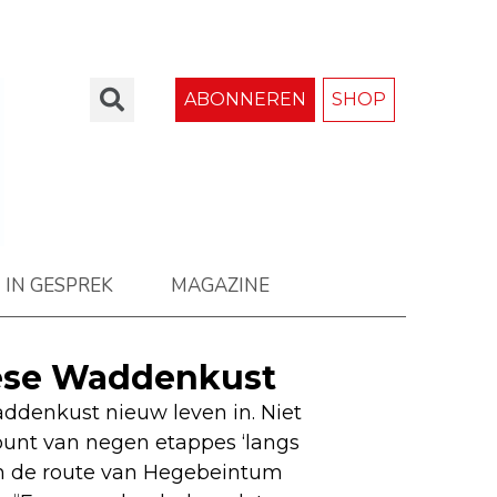
ABONNEREN
SHOP
IN GESPREK
MAGAZINE
iese Waddenkust
addenkust nieuw leven in. Niet
punt van negen etappes ‘langs
en de route van Hegebeintum