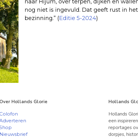
naar Hijum, over terpen, dijken en walle
nog niet is ingevuld. Dat geeft rust in he
bezinning.” (
Editie 5-2024
)
Over Hollands Glorie
Hollands Glo
Colofon
Hollands Glor
Adverteren
een inspirere
Shop
reportages ov
Nieuwsbrief
dorpjes, hist