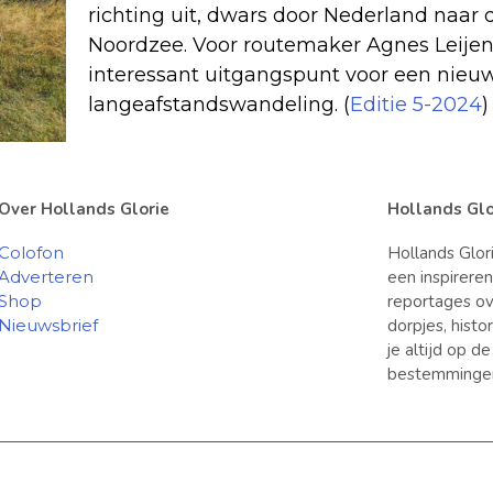
richting uit, dwars door Nederland naar
Noordzee. Voor routemaker Agnes Leijen 
interessant uitgangspunt voor een nieu
langeafstandswandeling. (
Editie 5-2024
)
Over Hollands Glorie
Hollands Glo
Colofon
Hollands Glor
Adverteren
een inspirere
Shop
reportages ov
Nieuwsbrief
dorpjes, hist
je altijd op d
bestemminge