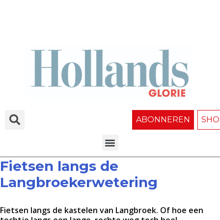
ABONNEREN
SHO
Fietsen langs de
Langbroekerwetering
Fietsen langs de kastelen van Langbroek. Of hoe een