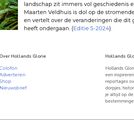
landschap zit immers vol geschiedenis 
Maarten Veldhuis is dol op de stromend
en vertelt over de veranderingen die dit
heeft ondergaan. (
Editie 5-2024
)
Over Hollands Glorie
Hollands Glo
Colofon
Hollands Glor
Adverteren
een inspirere
Shop
reportages ov
Nieuwsbrief
dorpjes, hist
je altijd op d
bestemminge