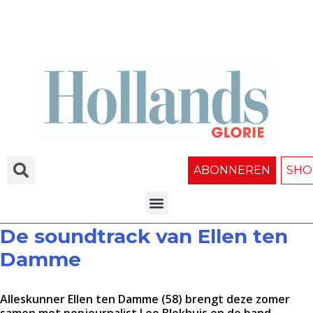
ABONNEREN
SHO
De soundtrack van Ellen ten
Damme
Alleskunner Ellen ten Damme (58) brengt deze zomer