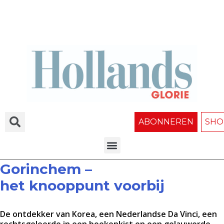
ABONNEREN
SHO
Gorinchem –
het knooppunt voorbij
De ontdekker van Korea, een Nederlandse Da Vinci, een