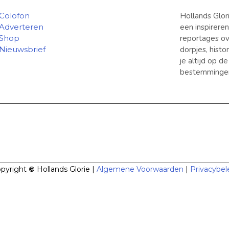
Colofon
Hollands Glor
Adverteren
een inspirere
Shop
reportages ov
Nieuwsbrief
dorpjes, hist
je altijd op d
bestemminge
pyright
©
Hollands Glorie |
Algemene Voorwaarden
|
Privacybel