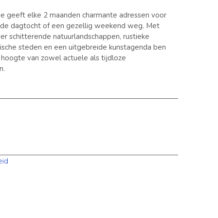
ie geeft elke 2 maanden charmante adressen voor
nde dagtocht of een gezellig weekend weg. Met
er schitterende natuurlandschappen, rustieke
orische steden en een uitgebreide kunstagenda ben
e hoogte van zowel actuele als tijdloze
n.
eid