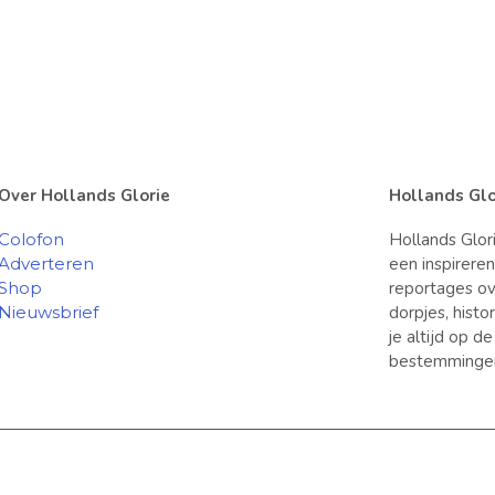
Over Hollands Glorie
Hollands Glo
Colofon
Hollands Glor
Adverteren
een inspirere
Shop
reportages ov
Nieuwsbrief
dorpjes, hist
je altijd op d
bestemminge