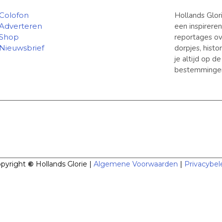
Colofon
Hollands Glor
Adverteren
een inspirere
Shop
reportages ov
Nieuwsbrief
dorpjes, hist
je altijd op d
bestemminge
pyright
©
Hollands Glorie |
Algemene Voorwaarden
|
Privacybel