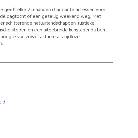
ie geeft elke 2 maanden charmante adressen voor
nde dagtocht of een gezellig weekend weg. Met
er schitterende natuurlandschappen, rustieke
orische steden en een uitgebreide kunstagenda ben
e hoogte van zowel actuele als tijdloze
n.
eid