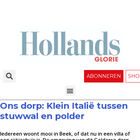
ABONNEREN
SHO
Ons dorp: Klein Italië tussen
stuwwal en polder
Iedereen woont mooi in Beek, of dat nu in een villa of