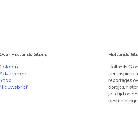
Over Hollands Glorie
Hollands Glo
Colofon
Hollands Glor
Adverteren
een inspirere
Shop
reportages ov
Nieuwsbrief
dorpjes, hist
je altijd op d
bestemminge