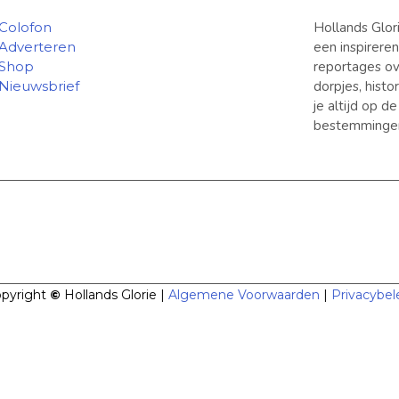
Colofon
Hollands Glor
Adverteren
een inspirere
Shop
reportages ov
Nieuwsbrief
dorpjes, hist
je altijd op d
bestemminge
pyright
©
Hollands Glorie |
Algemene Voorwaarden
|
Privacybel