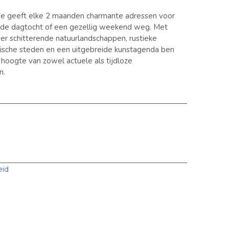
ie geeft elke 2 maanden charmante adressen voor
nde dagtocht of een gezellig weekend weg. Met
er schitterende natuurlandschappen, rustieke
orische steden en een uitgebreide kunstagenda ben
e hoogte van zowel actuele als tijdloze
n.
eid