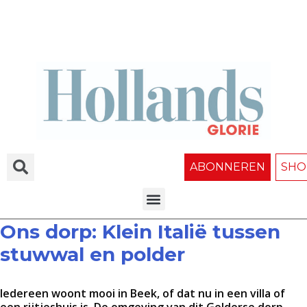
ABONNEREN
SHO
Ons dorp: Klein Italië tussen
stuwwal en polder
Iedereen woont mooi in Beek, of dat nu in een villa of